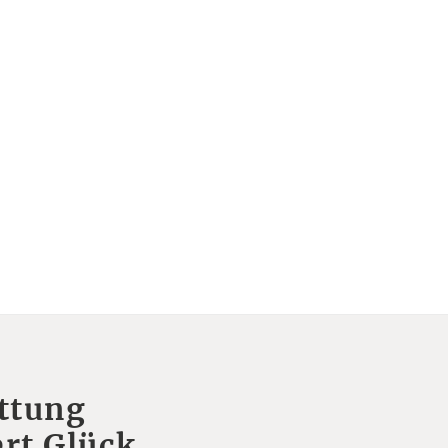
ttung
rt Glück