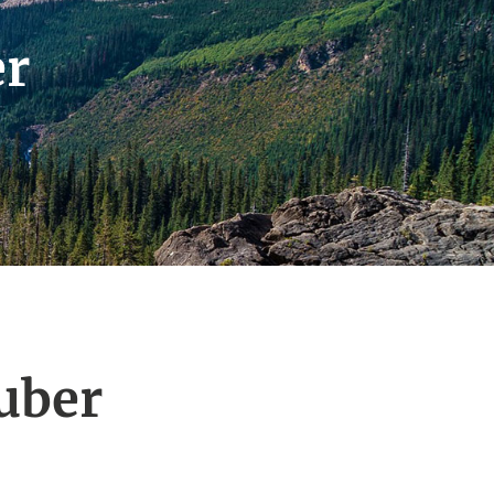
er
uber