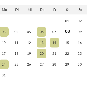
Mo
Di
Mi
Do
Fr
Sa
So
01
02
25
26
27
28
29
08
03
04
05
06
07
09
10
11
12
13
14
15
16
17
18
19
20
21
22
23
24
25
26
27
28
29
30
31
01
02
03
04
05
06