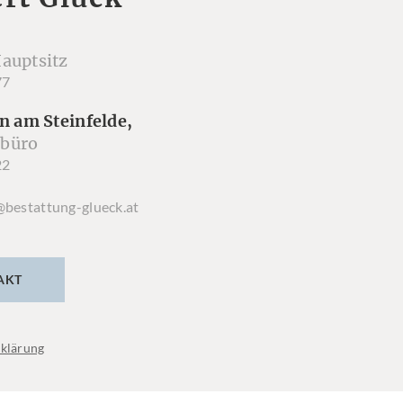
auptsitz
77
n am Steinfelde,
büro
22
@bestattung-glueck.at
AKT
klärung