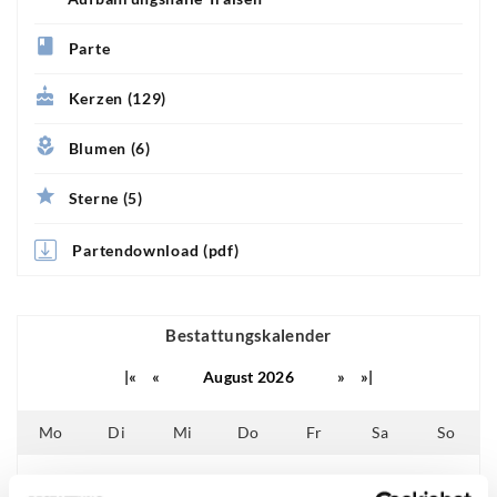
Parte
Kerzen (129)
Blumen (6)
Sterne (5)
Partendownload (pdf)
Bestattungskalender
|«
«
August 2026
»
»|
Mo
Di
Mi
Do
Fr
Sa
So
01
02
25
26
27
28
29