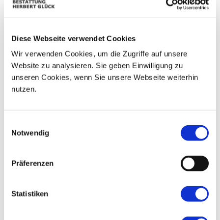
07
03
04
05
06
08
09
Diese Webseite verwendet Cookies
10
11
12
13
14
15
16
Wir verwenden Cookies, um die Zugriffe auf unsere
17
18
19
20
21
22
23
Website zu analysieren. Sie geben Einwilligung zu
unseren Cookies, wenn Sie unsere Webseite weiterhin
24
25
26
27
28
29
30
nutzen.
31
01
02
03
04
05
06
Einwilligungsauswahl
Notwendig
Präferenzen
Statistiken