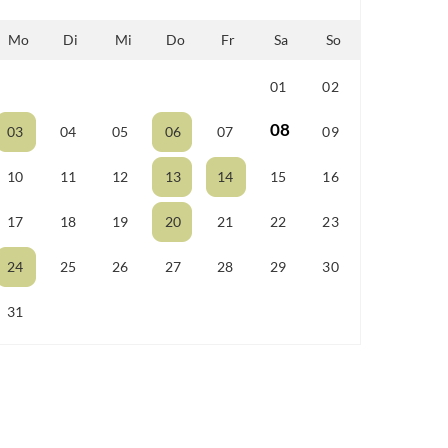
Mo
Di
Mi
Do
Fr
Sa
So
01
02
25
26
27
28
29
08
03
04
05
06
07
09
10
11
12
13
14
15
16
17
18
19
20
21
22
23
24
25
26
27
28
29
30
31
01
02
03
04
05
06