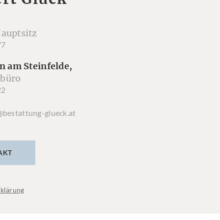
auptsitz
77
n am Steinfelde,
büro
22
@bestattung-glueck.at
AKT
klärung