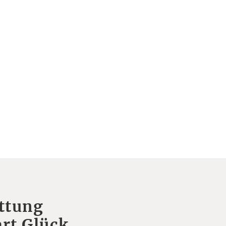
ttung
rt Glück