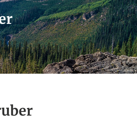
er
ruber