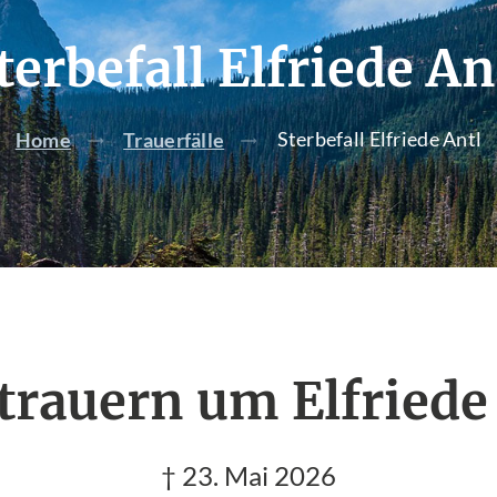
terbefall Elfriede An
Sterbefall Elfriede Antl
Home
Trauerfälle
trauern um Elfriede
† 23. Mai 2026