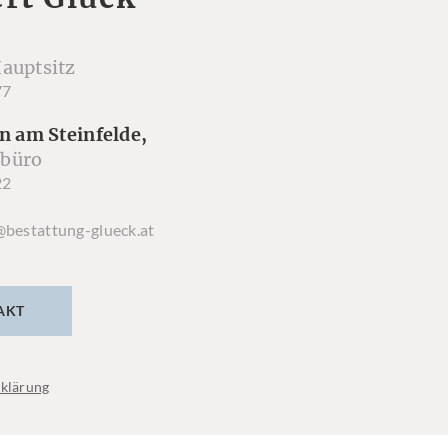
auptsitz
77
n am Steinfelde,
büro
22
@bestattung-glueck.at
AKT
klärung