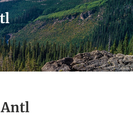
tl
 Antl