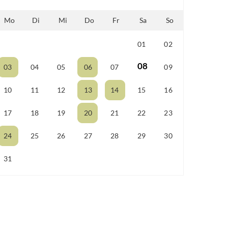
Mo
Di
Mi
Do
Fr
Sa
So
01
02
25
26
27
28
29
08
03
04
05
06
07
09
10
11
12
13
14
15
16
17
18
19
20
21
22
23
24
25
26
27
28
29
30
31
01
02
03
04
05
06