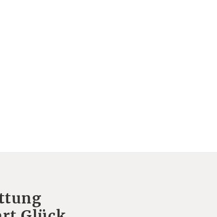
ttung
rt Glück