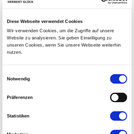
07
03
04
05
06
08
09
10
11
12
13
14
15
16
Diese Webseite verwendet Cookies
Wir verwenden Cookies, um die Zugriffe auf unsere
17
18
19
20
21
22
23
Website zu analysieren. Sie geben Einwilligung zu
unseren Cookies, wenn Sie unsere Webseite weiterhin
24
25
26
27
28
29
30
nutzen.
31
01
02
03
04
05
06
Einwilligungsauswahl
Notwendig
Präferenzen
Statistiken