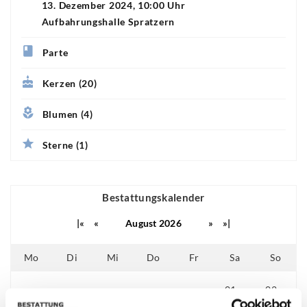
13. Dezember 2024, 10:00 Uhr
Aufbahrungshalle Spratzern
Parte
Kerzen (20)
Blumen (4)
Sterne (1)
Bestattungskalender
|«
«
August 2026
»
»|
Mo
Di
Mi
Do
Fr
Sa
So
01
02
25
26
27
28
29