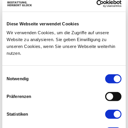
07
03
04
05
06
08
09
Diese Webseite verwendet Cookies
10
11
12
13
14
15
16
Wir verwenden Cookies, um die Zugriffe auf unsere
17
18
19
20
21
22
23
Website zu analysieren. Sie geben Einwilligung zu
unseren Cookies, wenn Sie unsere Webseite weiterhin
24
25
26
27
28
29
30
nutzen.
31
01
02
03
04
05
06
Einwilligungsauswahl
Notwendig
Präferenzen
Statistiken