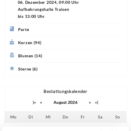
06. Dezember 2024, 09:00 Uhr
Aufbahrungshalle Traisen
bis 13:00 Uhr
Parte
Kerzen (94)
Blumen (14)
Sterne (6)
Bestattungskalender
|«
«
August 2026
»
»|
Mo
Di
Mi
Do
Fr
Sa
So
01
02
25
26
27
28
29