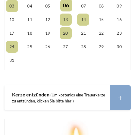
06
03
04
05
07
08
09
10
11
12
13
14
15
16
17
18
19
20
21
22
23
24
25
26
27
28
29
30
31
01
02
03
04
05
06
Kerze entzünden
(Um kostenlos eine Trauerkerze
zu entzünden, klicken Sie bitte hier!)