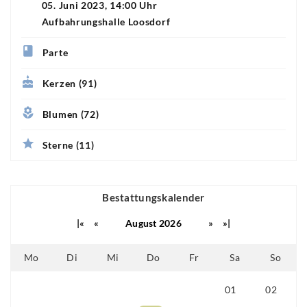
05. Juni 2023, 14:00 Uhr
Aufbahrungshalle Loosdorf
Parte
Kerzen (91)
Blumen (72)
Sterne (11)
Bestattungskalender
|«
«
August 2026
»
»|
Mo
Di
Mi
Do
Fr
Sa
So
01
02
25
26
27
28
29