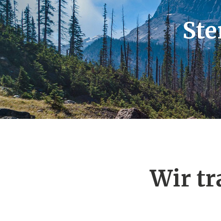
Ste
Wir t