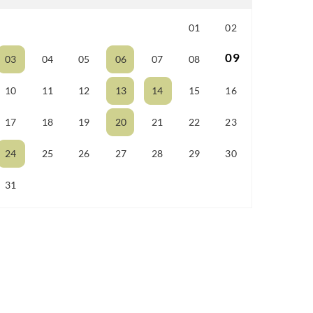
01
02
25
26
27
28
29
09
03
04
05
06
07
08
10
11
12
13
14
15
16
17
18
19
20
21
22
23
24
25
26
27
28
29
30
31
01
02
03
04
05
06