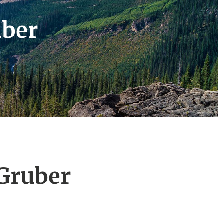
uber
r
Gruber