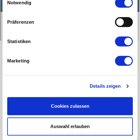
Notwendig
Präferenzen
Statistiken
Bestattung
Marketing
Herbert Glück
Traisen,
Hauptsitz
Details zeigen
02762 - 62077
St. Georgen am Steinfelde,
Cookies zulassen
Aufnahmebüro
02742 - 88022
Auswahl erlauben
Email
office@bestattung-glueck.at