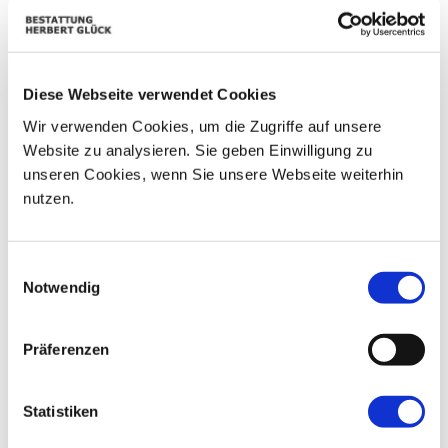
01
02
25
26
27
28
29
06
03
04
05
07
08
09
Diese Webseite verwendet Cookies
10
11
12
13
14
15
16
Wir verwenden Cookies, um die Zugriffe auf unsere
Website zu analysieren. Sie geben Einwilligung zu
17
18
19
20
21
22
23
unseren Cookies, wenn Sie unsere Webseite weiterhin
nutzen.
24
25
26
27
28
29
30
31
01
02
03
04
05
06
Einwilligungsauswahl
Notwendig
Präferenzen
Statistiken