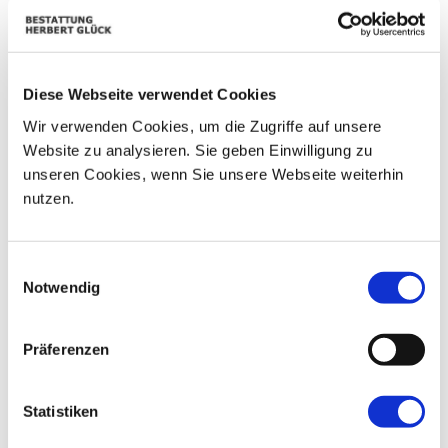
01
02
26
27
28
29
30
03
04
05
06
07
08
09
Diese Webseite verwendet Cookies
10
11
12
13
14
15
16
Wir verwenden Cookies, um die Zugriffe auf unsere
Website zu analysieren. Sie geben Einwilligung zu
17
18
19
20
21
22
23
unseren Cookies, wenn Sie unsere Webseite weiterhin
nutzen.
24
25
26
27
28
29
30
31
01
02
03
04
05
06
Einwilligungsauswahl
Notwendig
Präferenzen
Statistiken