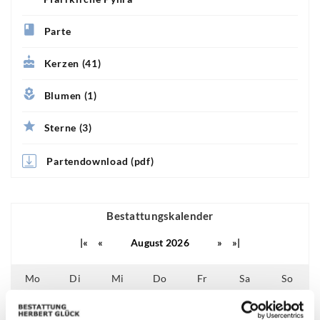
Parte
Kerzen (41)
Blumen (1)
Sterne (3)
Partendownload (pdf)
Bestattungskalender
|«
«
August 2026
»
»|
Mo
Di
Mi
Do
Fr
Sa
So
01
02
25
26
27
28
29