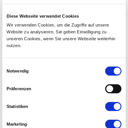
08
03
04
05
06
07
09
Diese Webseite verwendet Cookies
10
11
12
13
14
15
16
Wir verwenden Cookies, um die Zugriffe auf unsere
Website zu analysieren. Sie geben Einwilligung zu
17
18
19
20
21
22
23
unseren Cookies, wenn Sie unsere Webseite weiterhin
nutzen.
24
25
26
27
28
29
30
31
01
02
03
04
05
06
Einwilligungsauswahl
Notwendig
Präferenzen
Statistiken
Marketing