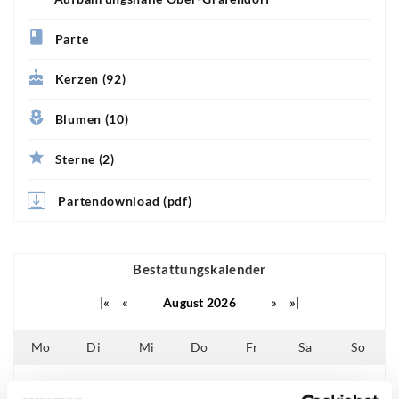
Parte
Kerzen (92)
Blumen (10)
Sterne (2)
Partendownload (pdf)
Bestattungskalender
|«
«
August 2026
»
»|
Mo
Di
Mi
Do
Fr
Sa
So
01
02
25
26
27
28
29