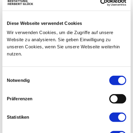
09
03
04
05
06
07
08
Diese Webseite verwendet Cookies
10
11
12
13
14
15
16
Wir verwenden Cookies, um die Zugriffe auf unsere
17
18
19
20
21
22
23
Website zu analysieren. Sie geben Einwilligung zu
unseren Cookies, wenn Sie unsere Webseite weiterhin
24
25
26
27
28
29
30
nutzen.
31
01
02
03
04
05
06
Einwilligungsauswahl
Notwendig
Präferenzen
Statistiken