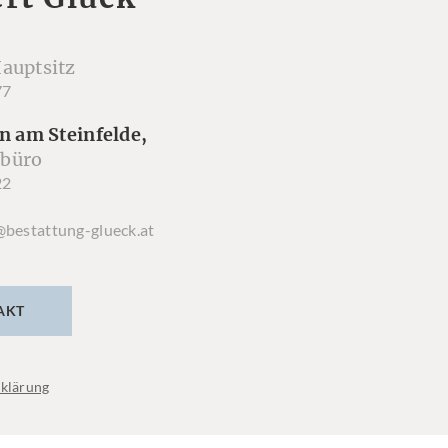
auptsitz
77
n am Steinfelde,
büro
22
@bestattung-glueck.at
AKT
klärung