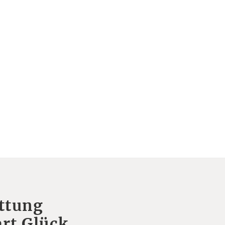
ttung
rt Glück