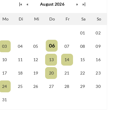
|«
«
August 2026
»
»|
Mo
Di
Mi
Do
Fr
Sa
So
01
02
25
26
27
28
29
06
03
04
05
07
08
09
10
11
12
13
14
15
16
17
18
19
20
21
22
23
24
25
26
27
28
29
30
31
01
02
03
04
05
06