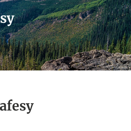
esy
afesy