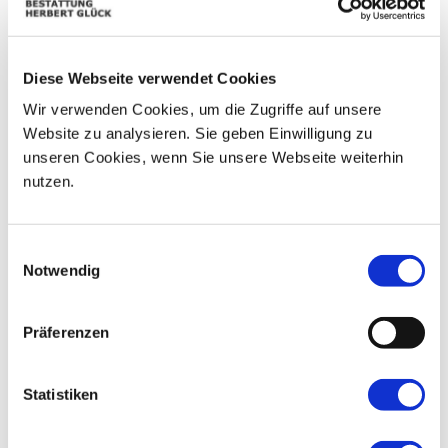
08
03
04
05
06
07
09
Diese Webseite verwendet Cookies
10
11
12
13
14
15
16
Wir verwenden Cookies, um die Zugriffe auf unsere
17
18
19
20
21
22
23
Website zu analysieren. Sie geben Einwilligung zu
unseren Cookies, wenn Sie unsere Webseite weiterhin
24
25
26
27
28
29
30
nutzen.
31
01
02
03
04
05
06
Einwilligungsauswahl
Notwendig
Präferenzen
Statistiken