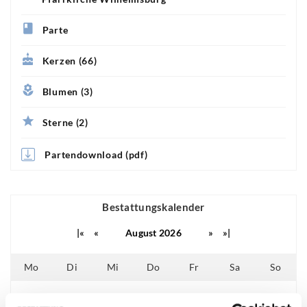
Parte
Kerzen (66)
Blumen (3)
Sterne (2)
Partendownload (pdf)
Bestattungskalender
|«
«
August 2026
»
»|
Mo
Di
Mi
Do
Fr
Sa
So
01
02
25
26
27
28
29