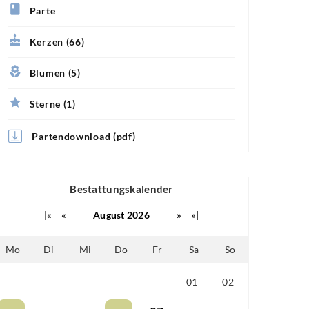
Parte
Kerzen (66)
Blumen (5)
Sterne (1)
Partendownload (pdf)
Bestattungskalender
|«
«
August 2026
»
»|
Mo
Di
Mi
Do
Fr
Sa
So
01
02
25
26
27
28
29