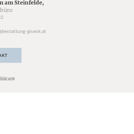
n am Steinfelde,
büro
22
@bestattung-glueck.at
AKT
klärung