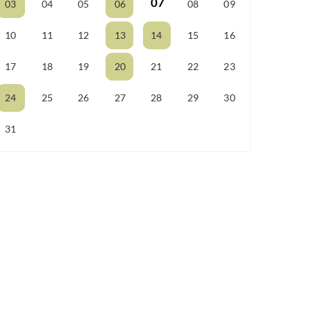
07
03
04
05
06
08
09
10
11
12
13
14
15
16
17
18
19
20
21
22
23
24
25
26
27
28
29
30
31
01
02
03
04
05
06