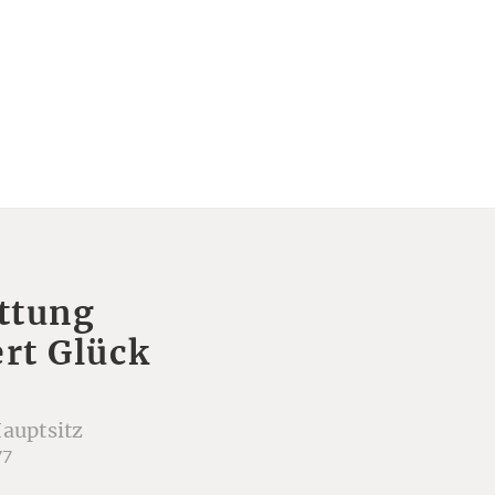
ttung
rt Glück
auptsitz
77