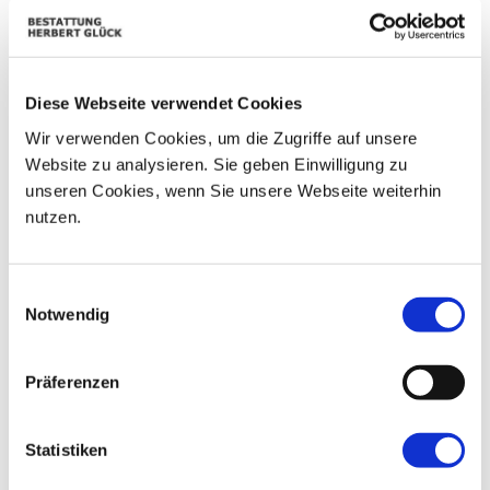
01
02
25
26
27
28
29
08
03
04
05
06
07
09
Diese Webseite verwendet Cookies
10
11
12
13
14
15
16
Wir verwenden Cookies, um die Zugriffe auf unsere
Website zu analysieren. Sie geben Einwilligung zu
17
18
19
20
21
22
23
unseren Cookies, wenn Sie unsere Webseite weiterhin
nutzen.
24
25
26
27
28
29
30
31
01
02
03
04
05
06
Einwilligungsauswahl
Notwendig
Präferenzen
Statistiken