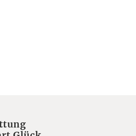
ttung
rt Glück