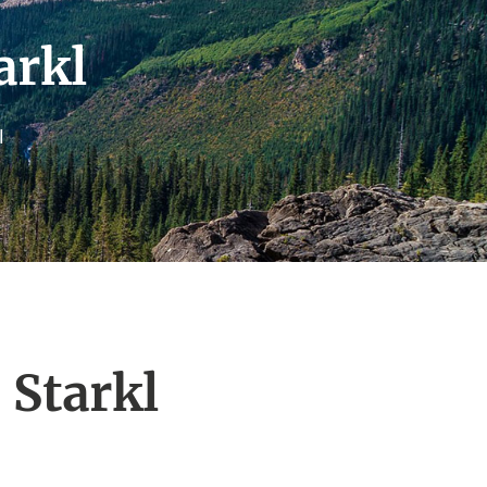
arkl
l
 Starkl