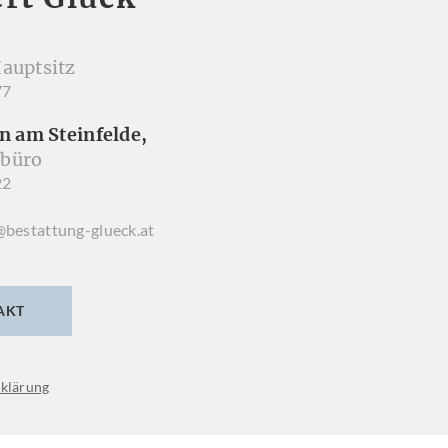
auptsitz
77
n am Steinfelde,
büro
22
@bestattung-glueck.at
AKT
klärung