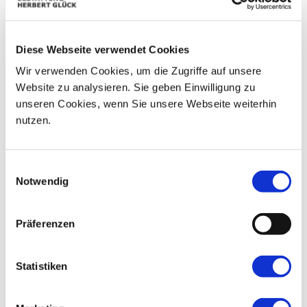
01
02
25
26
27
28
29
03
04
05
06
07
08
09
Diese Webseite verwendet Cookies
Wir verwenden Cookies, um die Zugriffe auf unsere
10
11
12
13
14
15
16
Website zu analysieren. Sie geben Einwilligung zu
unseren Cookies, wenn Sie unsere Webseite weiterhin
17
18
19
20
21
22
23
nutzen.
24
25
26
27
28
29
30
Einwilligungsauswahl
Notwendig
Präferenzen
Statistiken