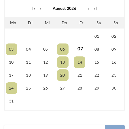
|«
«
August 2026
»
»|
Mo
Di
Mi
Do
Fr
Sa
So
01
02
25
26
27
28
29
07
03
04
05
06
08
09
10
11
12
13
14
15
16
17
18
19
20
21
22
23
24
25
26
27
28
29
30
31
01
02
03
04
05
06