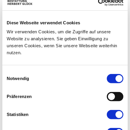
09
03
04
05
06
07
08
Diese Webseite verwendet Cookies
10
11
12
13
14
15
16
Wir verwenden Cookies, um die Zugriffe auf unsere
17
18
19
20
21
22
23
Website zu analysieren. Sie geben Einwilligung zu
unseren Cookies, wenn Sie unsere Webseite weiterhin
24
25
26
27
28
29
30
nutzen.
31
01
02
03
04
05
06
Einwilligungsauswahl
Notwendig
Präferenzen
Statistiken