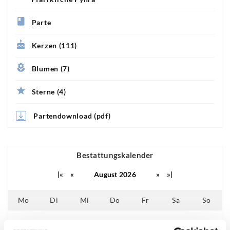
Parte
Kerzen (111)
Blumen (7)
Sterne (4)
Partendownload (pdf)
Bestattungskalender
|«
«
August 2026
»
»|
Mo
Di
Mi
Do
Fr
Sa
So
01
02
25
26
27
28
29