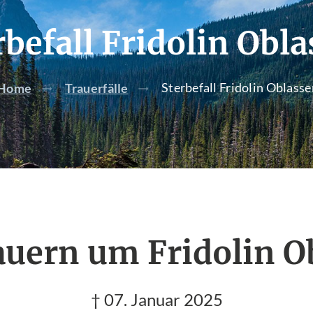
rbefall Fridolin Obla
Sterbefall Fridolin Oblasse
Home
Trauerfälle
auern um Fridolin O
† 07. Januar 2025