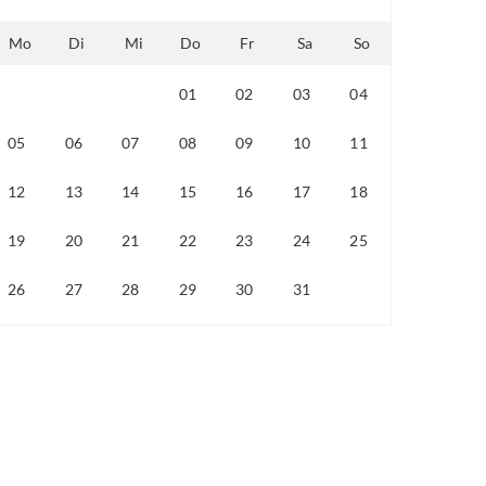
Mo
Di
Mi
Do
Fr
Sa
So
01
02
03
04
28
29
30
05
06
07
08
09
10
11
12
13
14
15
16
17
18
19
20
21
22
23
24
25
26
27
28
29
30
31
01