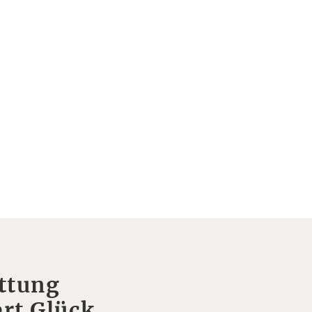
ttung
rt Glück