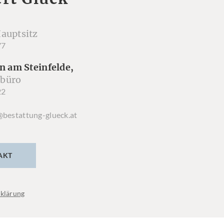
auptsitz
77
n am Steinfelde,
büro
22
@bestattung-glueck.at
AKT
klärung