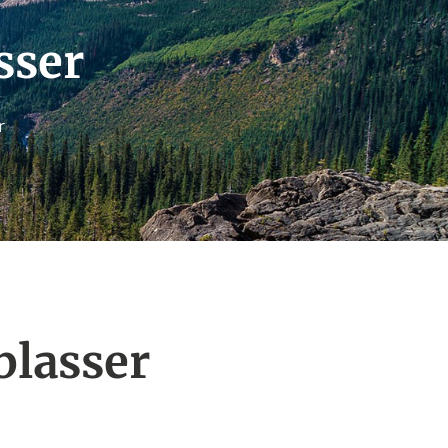
sser
r
blasser