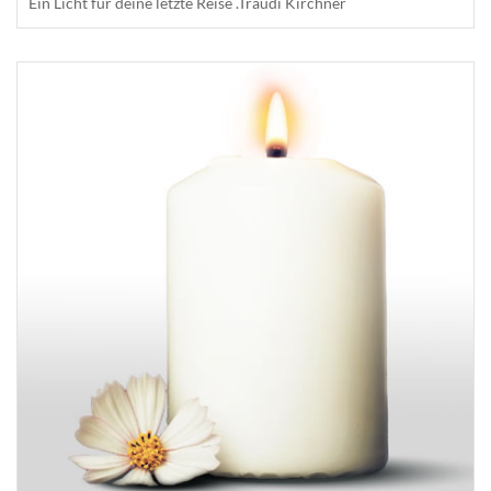
Ein Licht für deine letzte Reise .Traudi Kirchner