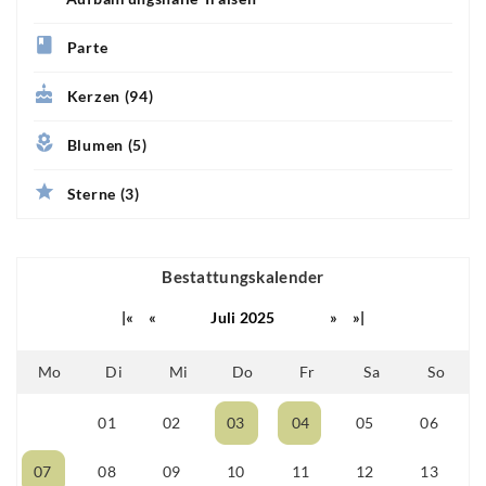
Parte
Kerzen (94)
Blumen (5)
Sterne (3)
Bestattungskalender
|«
«
Juli 2025
»
»|
Mo
Di
Mi
Do
Fr
Sa
So
01
02
03
04
05
06
30
07
08
09
10
11
12
13