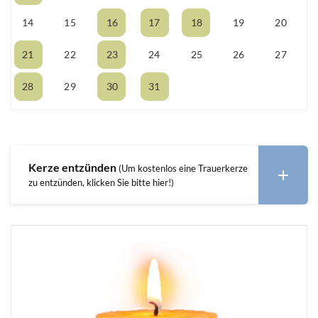
14
15
16
17
18
19
20
21
22
23
24
25
26
27
28
29
30
31
01
02
03
Kerze entzünden
(Um kostenlos eine Trauerkerze
zu entzünden, klicken Sie bitte hier!)