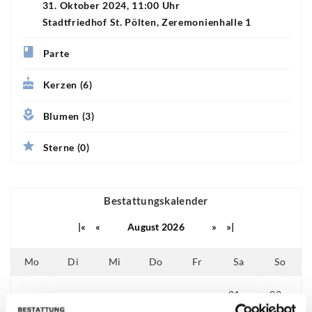
31. Oktober 2024, 11:00 Uhr
Stadtfriedhof St. Pölten, Zeremonienhalle 1
Parte
Kerzen (6)
Blumen (3)
Sterne (0)
Bestattungskalender
|«
«
August 2026
»
»|
Mo
Di
Mi
Do
Fr
Sa
So
01
02
25
26
27
28
29