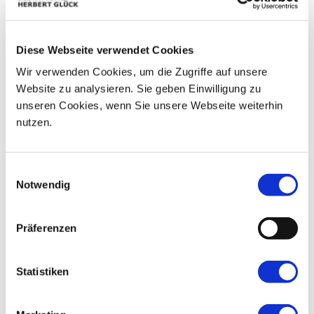
09
03
04
05
06
07
08
10
11
12
13
14
15
16
Diese Webseite verwendet Cookies
Wir verwenden Cookies, um die Zugriffe auf unsere
17
18
19
20
21
22
23
Website zu analysieren. Sie geben Einwilligung zu
unseren Cookies, wenn Sie unsere Webseite weiterhin
24
25
26
27
28
29
30
nutzen.
31
01
02
03
04
05
06
Einwilligungsauswahl
Notwendig
Präferenzen
Statistiken