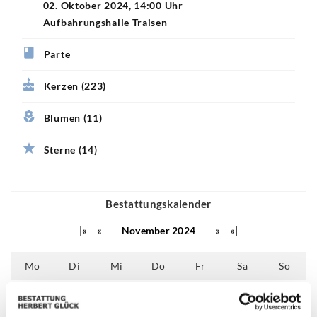
02. Oktober 2024, 14:00 Uhr
Aufbahrungshalle Traisen
Parte
Kerzen (223)
Blumen (11)
Sterne (14)
Bestattungskalender
|«
«
November 2024
»
»|
Mo
Di
Mi
Do
Fr
Sa
So
01
02
03
26
27
28
29