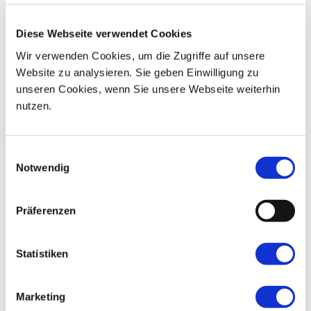
04
05
06
07
08
09
10
Diese Webseite verwendet Cookies
11
12
13
14
15
16
17
Wir verwenden Cookies, um die Zugriffe auf unsere
Website zu analysieren. Sie geben Einwilligung zu
18
19
20
21
22
23
24
unseren Cookies, wenn Sie unsere Webseite weiterhin
nutzen.
25
26
27
28
29
30
01
Einwilligungsauswahl
Notwendig
Präferenzen
Statistiken
Marketing