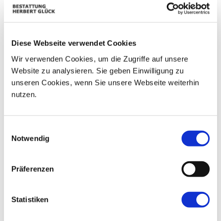
01
02
25
26
27
28
29
09
03
04
05
06
07
08
Diese Webseite verwendet Cookies
10
11
12
13
14
15
16
Wir verwenden Cookies, um die Zugriffe auf unsere
17
18
19
20
21
22
23
Website zu analysieren. Sie geben Einwilligung zu
unseren Cookies, wenn Sie unsere Webseite weiterhin
24
25
26
27
28
29
30
nutzen.
31
01
02
03
04
05
06
Einwilligungsauswahl
Notwendig
Präferenzen
Statistiken