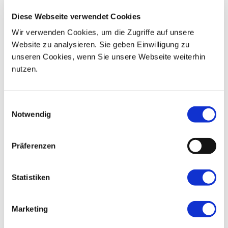
15
16
17
18
19
20
21
Diese Webseite verwendet Cookies
Wir verwenden Cookies, um die Zugriffe auf unsere
22
23
24
25
26
27
28
Website zu analysieren. Sie geben Einwilligung zu
unseren Cookies, wenn Sie unsere Webseite weiterhin
29
30
01
02
03
04
05
nutzen.
Einwilligungsauswahl
Notwendig
Präferenzen
Statistiken
Marketing