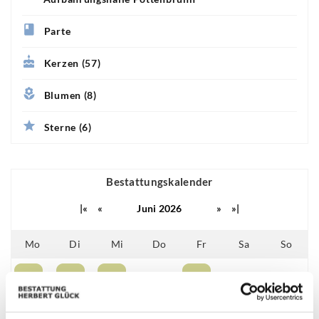
Parte
Kerzen (57)
Blumen (8)
Sterne (6)
Bestattungskalender
|«
«
Juni 2026
»
»|
Mo
Di
Mi
Do
Fr
Sa
So
01
02
03
04
05
06
07
08
09
10
11
12
13
14