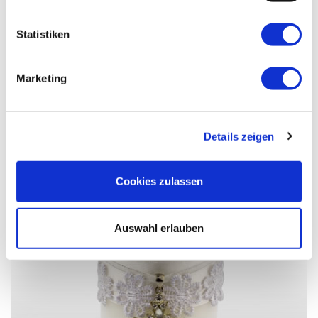
Statistiken
Ein Licht auf ihre Reise PA Elisabeth
Marketing
Details zeigen
Cookies zulassen
Auswahl erlauben