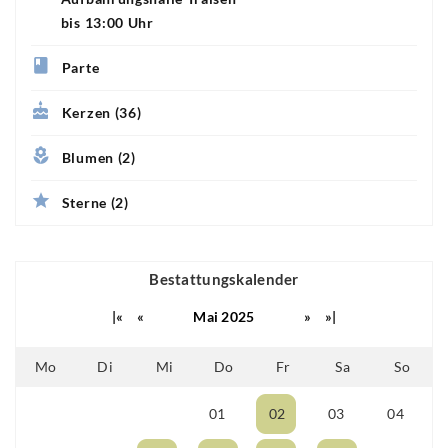
bis 13:00 Uhr
Parte
Kerzen (36)
Blumen (2)
Sterne (2)
Bestattungskalender
|«
«
Mai 2025
»
»|
Mo
Di
Mi
Do
Fr
Sa
So
01
02
03
04
28
29
30