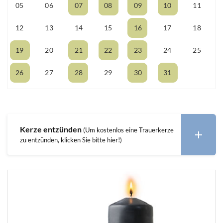
05
06
07
08
09
10
11
12
13
14
15
16
17
18
19
20
21
22
23
24
25
26
27
28
29
30
31
01
Kerze entzünden
(Um kostenlos eine Trauerkerze
zu entzünden, klicken Sie bitte hier!)