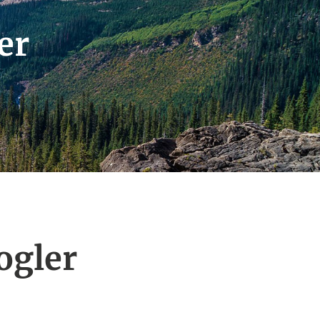
er
ogler