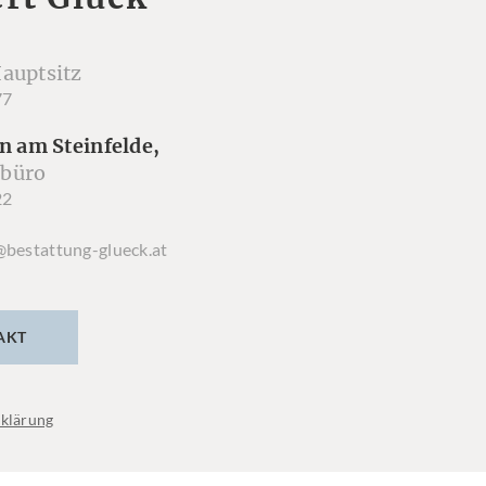
auptsitz
77
n am Steinfelde,
büro
22
@bestattung-glueck.at
AKT
klärung