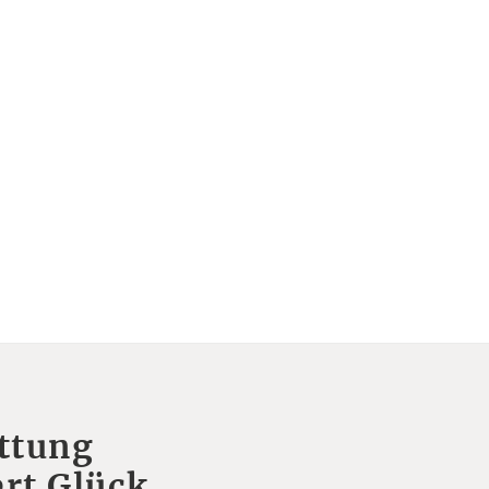
ttung
rt Glück