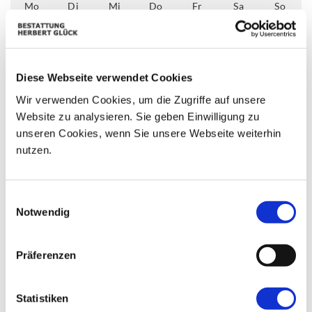
Mo
Di
Mi
Do
Fr
Sa
So
01
02
26
27
28
29
30
03
04
05
06
07
08
09
Diese Webseite verwendet Cookies
Wir verwenden Cookies, um die Zugriffe auf unsere
10
11
12
13
14
15
16
Website zu analysieren. Sie geben Einwilligung zu
17
18
19
20
21
22
23
unseren Cookies, wenn Sie unsere Webseite weiterhin
nutzen.
24
25
26
27
28
29
30
31
01
02
03
04
05
06
Einwilligungsauswahl
Notwendig
Präferenzen
Statistiken