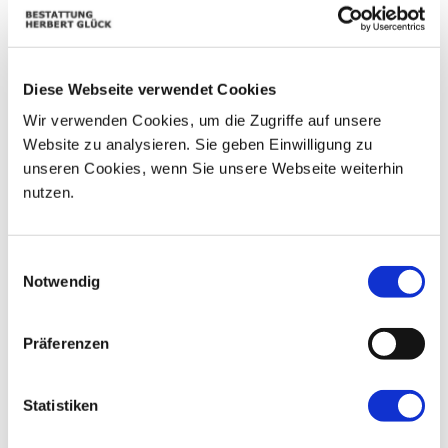
Mo
Di
Mi
Do
Fr
Sa
So
01
02
03
04
28
29
30
Diese Webseite verwendet Cookies
05
06
07
08
09
10
11
Wir verwenden Cookies, um die Zugriffe auf unsere
Website zu analysieren. Sie geben Einwilligung zu
12
13
14
15
16
17
18
unseren Cookies, wenn Sie unsere Webseite weiterhin
19
20
21
22
23
24
25
nutzen.
26
27
28
29
30
31
01
Einwilligungsauswahl
Notwendig
Präferenzen
Statistiken